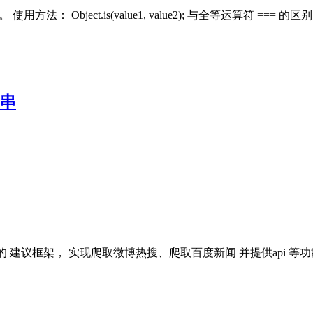
方法： Object.is(value1, value2); 与全等运算符 === 
符串
路由的 建议框架， 实现爬取微博热搜、爬取百度新闻 并提供api 等