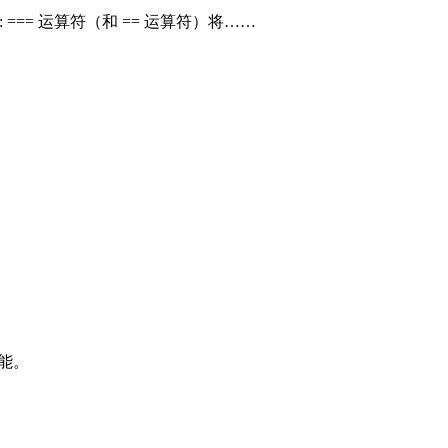
的区别: === 运算符（和 == 运算符）将……
功能。