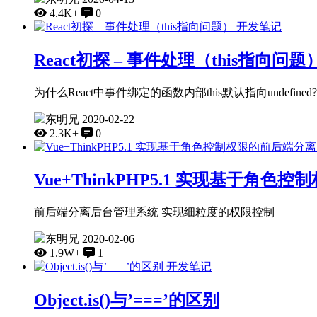
4.4K+
0
开发笔记
React初探 – 事件处理（this指向问题
为什么React中事件绑定的函数内部this默认指向undefined?
东明兄
2020-02-22
2.3K+
0
Vue+ThinkPHP5.1 实现基于
前后端分离后台管理系统 实现细粒度的权限控制
东明兄
2020-02-06
1.9W+
1
开发笔记
Object.is()与’===’的区别