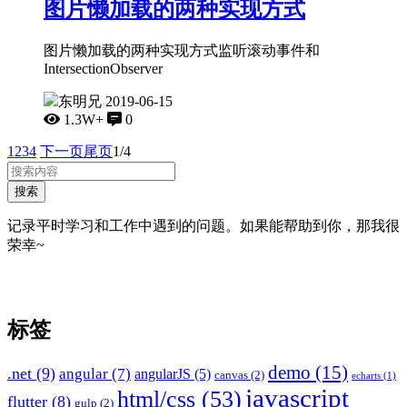
图片懒加载的两种实现方式
图片懒加载的两种实现方式监听滚动事件和
IntersectionObserver
东明兄
2019-06-15
1.3W+
0
1
2
3
4
下一页
尾页
1/4
搜索
记录平时学习和工作中遇到的问题。如果能帮助到你，那我很
荣幸~
标签
demo
(15)
.net
(9)
angular
(7)
angularJS
(5)
canvas
(2)
echarts
(1)
javascript
html/css
(53)
flutter
(8)
gulp
(2)