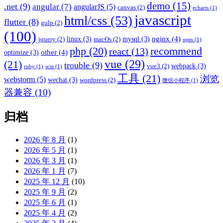
demo
(15)
.net
(9)
angular
(7)
angularJS
(5)
canvas
(2)
echarts
(1)
javascript
html/css
(53)
flutter
(8)
gulp
(2)
(100)
nginx
(4)
linux
(3)
mysql
(3)
jquery
(2)
macOs
(2)
npm
(1)
recommend
php
(20)
react
(13)
other
(4)
optimize
(3)
vue
(29)
(21)
trouble
(9)
webpack
(3)
vue3
(2)
ruby
(1)
scss
(1)
工具
(21)
浏览
webstorm
(5)
wechat
(3)
wordpress
(2)
微信小程序
(1)
器兼容
(10)
归档
2026 年 8 月
(1)
2026 年 5 月
(1)
2026 年 3 月
(1)
2026 年 1 月
(7)
2025 年 12 月
(10)
2025 年 9 月
(2)
2025 年 6 月
(1)
2025 年 4 月
(2)