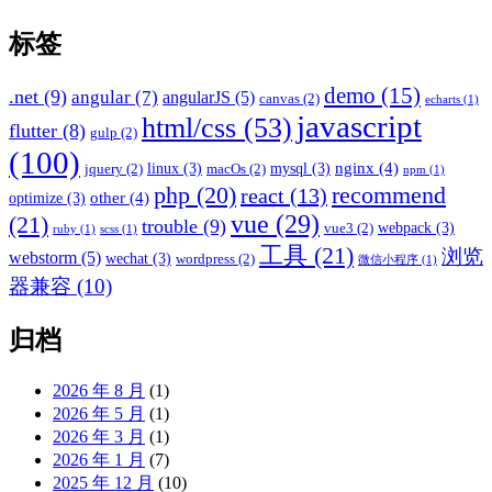
标签
demo
(15)
.net
(9)
angular
(7)
angularJS
(5)
canvas
(2)
echarts
(1)
javascript
html/css
(53)
flutter
(8)
gulp
(2)
(100)
nginx
(4)
linux
(3)
mysql
(3)
jquery
(2)
macOs
(2)
npm
(1)
recommend
php
(20)
react
(13)
other
(4)
optimize
(3)
vue
(29)
(21)
trouble
(9)
webpack
(3)
vue3
(2)
ruby
(1)
scss
(1)
工具
(21)
浏览
webstorm
(5)
wechat
(3)
wordpress
(2)
微信小程序
(1)
器兼容
(10)
归档
2026 年 8 月
(1)
2026 年 5 月
(1)
2026 年 3 月
(1)
2026 年 1 月
(7)
2025 年 12 月
(10)